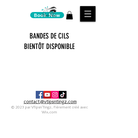
Book Now
BANDES DE CILS
BIENTÔT DISPONIBLE
contact@vtipsntingz.com
© 2023 par VTipsn'Tingz. Fièrement créé avec
Wix.com