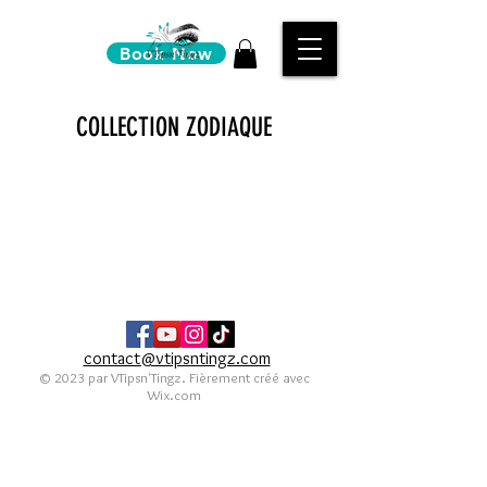
Book Now
COLLECTION ZODIAQUE
contact@vtipsntingz.com
© 2023 par VTipsn'Tingz. Fièrement créé avec
Wix.com